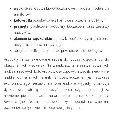
wędki
teleskopowe lub dwuczłonowe — proste modele dla
amatorów,
kołowrotki
podstawowe z hamulcem przednim lub tylnym,
przynęty
plastikowe, wobblery budżetowe oraz zestawy
haczyków,
akcesoria wędkarskie
: spławiki, ciężarki, żyłki, plecionki,
nożyczki, pudełka na przynęty,
torby i saszetki podręczne do przenoszenia drobiazgów.
Produkty te są skierowane raczej do początkujących lub do
okazjonalnych wędkarzy. Nie znajdziesz tam zaawansowanych
multizakresowych kołowrotków czy topowych wędek meet-in-the-
middle od znanych marek. Z doświadczenia: jeśli szukasz
ekonomicznego zestawu na weekendowe wypady, promocje
dyskontowe potrafią dostarczyć całkiem użyteczny sprzęt za
niewielkie pieniądze. Jeśli natomiast planujesz konkretny styl
łowienia (np. feeder, muchówka czy dropshot na wysokim
poziomie), lepiej odwiedzić sklep specjalistyczny.