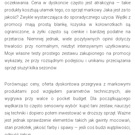
oczekiwania. Cena w dyskoncie często jest atrakcyjna — takie
produkty kosztują ułamek tego, co sprzęt markowy. Jaka jest za to
jakość? Zwykle wystarczająca do sporadycznego użycia. Wędki z
promocji mają prostą blankę, łożyska w kołowrotkach są
ograniczone, a żyłki często są cienkie i bardziej podatne na
przetarcia. Niemniej jednak, wiele pozytywnych opinii dotyczy
trwałości przy normalnym, niezbyt intensywnym użytkowaniu.
Moje własne testy prostego zestawu zakupionego na promocji
wykazały, że przy rozsądnym podejściu i unikaniu przeciążania
sprzęt służył kilka sezonów.
Porównując ceny, oferta dyskontowa przegrywa z markowymi
produktami pod względem parametrów technicznych, ale
wygrywa przy walce o pocket budget. Dla początkującego
wędkarza to często sensowny wybór: kupić tani zestaw, nauczyć
się techniki i dopiero potem inwestować w droższy sprzęt. Ważne
jest jednak sprawdzenie elementów takich jak gwinty mocowań,
stan przelotek, jakość farby i spawy — jeśli coś budzi wątpliwości,
odpuść zakup.