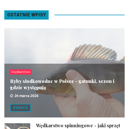
OSTATNIE WPISY
Wędkarstwo
Ryby słodkowodne w Polsce - gatunki, sezon i
gdzie występują
26 marca 2026
ZOBACZ
Wędkarstwo spinningowe - jaki sprzęt