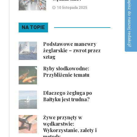
Napisz do naszej redakcji!
10 listopada 2025
NA TOPIE
Podstawowe manewry
żeglarskie – zwrot przez
sztag
Ryby słodkowodne:
Przybliżenie tematu
Dlaczego żegluga po
Bałtyku jest trudna?
Żywe przynęty w
wędkarstwie:
Wykorzystanie, zalety i
metody