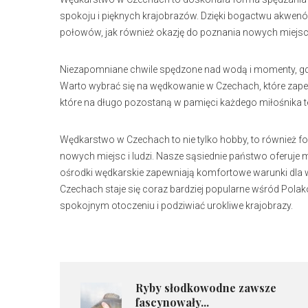
spokoju i pięknych krajobrazów. Dzięki bogactwu akwen
połowów, jak również okazję do poznania nowych miejsc i
Niezapomniane chwile spędzone nad wodą i momenty, gdy z
Warto wybrać się na wędkowanie w Czechach, które zape
które na długo pozostaną w pamięci każdego miłośnika t
Wędkarstwo w Czechach to nie tylko hobby, to również f
nowych miejsc i ludzi. Nasze sąsiednie państwo oferuje 
ośrodki wędkarskie zapewniają komfortowe warunki dla 
Czechach staje się coraz bardziej popularne wśród Polakó
spokojnym otoczeniu i podziwiać urokliwe krajobrazy.
Ryby słodkowodne zawsze
fascynowały...