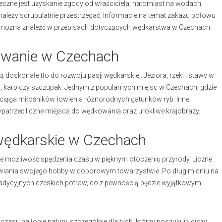
zne jest uzyskanie zgody od właściciela, natomiast na wodach
należy scrupulatnie przestrzegać. Informacje na temat zakazu połowu
 można znaleźć w przepisach dotyczących wędkarstwa w Czechach.
owanie w Czechach
 doskonałe tło do rozwoju pasji wędkarskiej. Jeziora, rzeki i stawy w
oń, karp czy szczupak. Jednym z popularnych miejsc w Czechach, gdzie
yciąga miłośników łowienia różnorodnych gatunków ryb. Inne
ypatrzeć liczne miejsca do wędkowania oraz urokliwe krajobrazy.
wędkarskie w Czechach
kże możliwość spędzenia czasu w pięknym otoczeniu przyrody. Liczne
awiania swojego hobby w doborowym towarzystwie. Po długim dniu na
tradycyjnych czeskich potraw, co z pewnością będzie wyjątkowym
u na łonie natury, szczególnie dla tych, którzy poszukują ciszy,