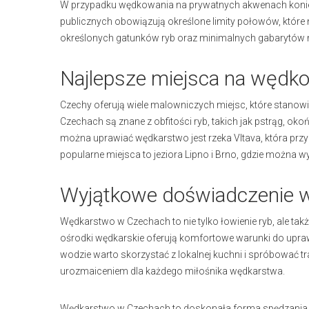
W przypadku wędkowania na prywatnych akwenach koniec
publicznych obowiązują określone limity połowów, które 
określonych gatunków ryb oraz minimalnych gabarytów
Najlepsze miejsca na wędk
Czechy oferują wiele malowniczych miejsc, które stanowią
Czechach są znane z obfitości ryb, takich jak pstrąg, ok
można uprawiać wędkarstwo jest rzeka Vltava, która prz
popularne miejsca to jeziora Lipno i Brno, gdzie można w
Wyjątkowe doświadczenie 
Wędkarstwo w Czechach to nie tylko łowienie ryb, ale ta
ośrodki wędkarskie oferują komfortowe warunki do upr
wodzie warto skorzystać z lokalnej kuchni i spróbować 
urozmaiceniem dla każdego miłośnika wędkarstwa.
Wędkarstwo w Czechach to doskonała forma spędzania czas