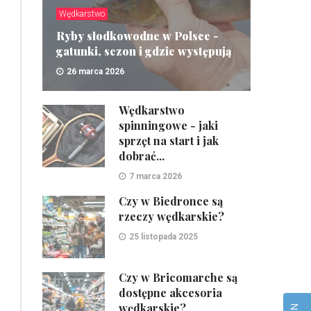
Wędkarstwo
Ryby słodkowodne w Polsce -
gatunki, sezon i gdzie występują
26 marca 2026
ZOBACZ
Wędkarstwo
spinningowe - jaki
sprzęt na start i jak
dobrać...
7 marca 2026
Czy w Biedronce są
rzeczy wędkarskie?
25 listopada 2025
Czy w Bricomarche są
dostępne akcesoria
wędkarskie?