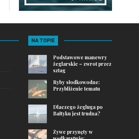
NA TOPIE
Podstawowe manewry
żeglarskie – zwrot przez
sztag
Ryby słodkowodne:
Przybliżenie tematu
Dlaczego żegluga po
Bałtyku jest trudna?
Żywe przynęty w
wędkarstwie: