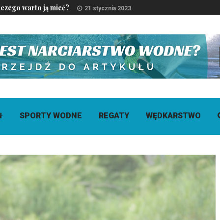
czego warto ją mieć?
21 stycznia 2023
SPORTY WODNE
REGATY
WĘDKARSTWO