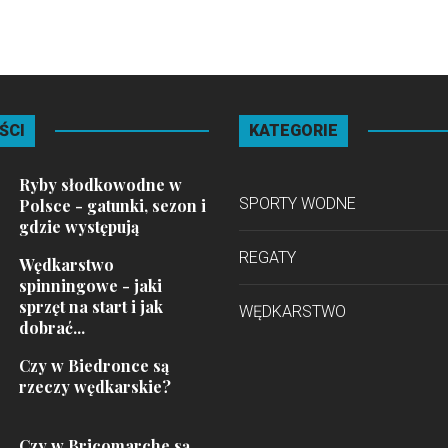
ŚCI
KATEGORIE
Ryby słodkowodne w
SPORTY WODNE
Polsce - gatunki, sezon i
gdzie występują
REGATY
Wędkarstwo
spinningowe - jaki
sprzęt na start i jak
WĘDKARSTWO
dobrać...
Czy w Biedronce są
rzeczy wędkarskie?
Czy w Bricomarche są