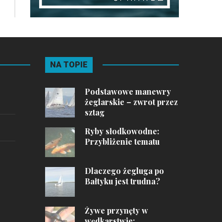
NA TOPIE
Podstawowe manewry
żeglarskie – zwrot przez
sztag
Ryby słodkowodne:
Przybliżenie tematu
Dlaczego żegluga po
Bałtyku jest trudna?
Żywe przynęty w
wędkarstwie: