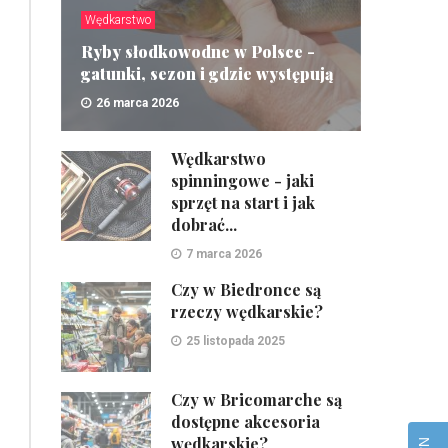
Wędkarstwo
Ryby słodkowodne w Polsce -
gatunki, sezon i gdzie występują
26 marca 2026
ZOBACZ
Wędkarstwo
spinningowe - jaki
sprzęt na start i jak
dobrać...
7 marca 2026
Czy w Biedronce są
rzeczy wędkarskie?
25 listopada 2025
Czy w Bricomarche są
dostępne akcesoria
wędkarskie?