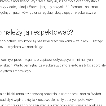
dkarstwa morskiego. Wybrzeże Bałtyku, liczne mola oraz przystanie
dkarzy z całego kraju. Ważne jest, aby pozyskać informacje na temat
ólnych gatunków ryb oraz regulacji dotyczących wędkarstwa w
 należy ją respektować?
 do natury i ryb, które są naszymi przeciwnikami w założeniu. Dlatego
podczas wędkarstwa morskiego.
zacji ryb, przestrzegania przepisów dotyczących minimalnych
wiskach. Warto pamiętać, że wędkarstwo morskie to nie tylko sport, ale
kosystemu morskiego.
 na bliski kontakt z przyrodą oraz relaks w otoczeniu morza. Wybór
zasad etyki wędkarskiej to kluczowe elementy udanych połowów.
lskich mórz oraz do poszukiwania niezapomnianych wrażeń podczas