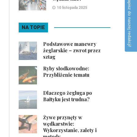
Napisz do naszej redakcji!
10 listopada 2025
NA TOPIE
Podstawowe manewry
żeglarskie – zwrot przez
sztag
Ryby słodkowodne:
Przybliżenie tematu
Dlaczego żegluga po
Bałtyku jest trudna?
Żywe przynęty w
wędkarstwie:
Wykorzystanie, zalety i
metody