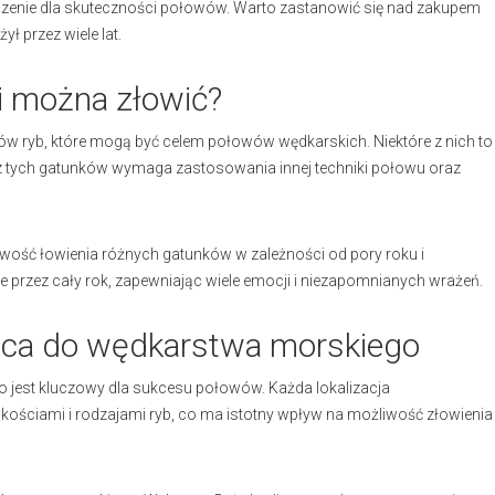
zenie dla skuteczności połowów. Warto zastanowić się nad zakupem
ł przez wiele lat.
ki można złowić?
ków ryb, które mogą być celem połowów wędkarskich. Niektóre z nich to
y z tych gatunków wymaga zastosowania innej techniki połowu oraz
wość łowienia różnych gatunków w zależności od pory roku i
ne przez cały rok, zapewniając wiele emocji i niezapomnianych wrażeń.
sca do wędkarstwa morskiego
jest kluczowy dla sukcesu połowów. Każda lokalizacja
ościami i rodzajami ryb, co ma istotny wpływ na możliwość złowienia