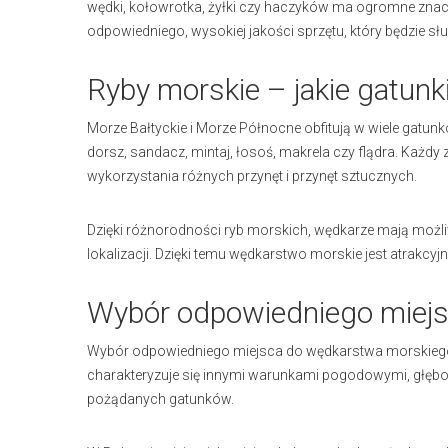
wędki, kołowrotka, żyłki czy haczyków ma ogromne znac
odpowiedniego, wysokiej jakości sprzętu, który będzie służy
Ryby morskie – jakie gatun
Morze Bałtyckie i Morze Północne obfitują w wiele gatun
dorsz, sandacz, mintaj, łosoś, makrela czy flądra. Każd
wykorzystania różnych przynęt i przynęt sztucznych.
Dzięki różnorodności ryb morskich, wędkarze mają możli
lokalizacji. Dzięki temu wędkarstwo morskie jest atrakcyj
Wybór odpowiedniego miej
Wybór odpowiedniego miejsca do wędkarstwa morskiego 
charakteryzuje się innymi warunkami pogodowymi, głębok
pożądanych gatunków.