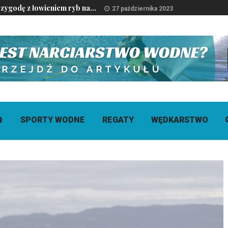
ygodę z łowieniem ryb na...
27 października 2023
SPORTY WODNE
REGATY
WĘDKARSTWO