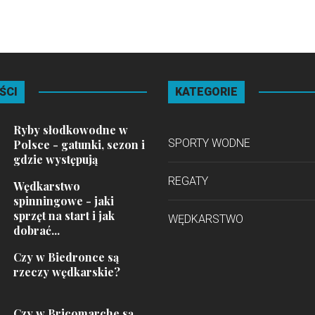
ŚCI
KATEGORIE
Ryby słodkowodne w
SPORTY WODNE
Polsce - gatunki, sezon i
gdzie występują
REGATY
Wędkarstwo
spinningowe - jaki
sprzęt na start i jak
WĘDKARSTWO
dobrać...
Czy w Biedronce są
rzeczy wędkarskie?
Czy w Bricomarche są