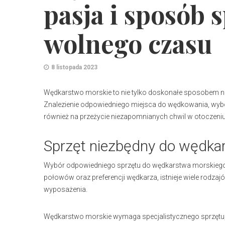
pasja i sposób 
wolnego czasu
8 listopada 2023
Wędkarstwo morskie to nie tylko doskonałe sposobem na rel
Znalezienie odpowiedniego miejsca do wędkowania, wybó
również na przeżycie niezapomnianych chwil w otoczeniu
Sprzęt niezbędny do wędka
Wybór odpowiedniego sprzętu do wędkarstwa morskiego 
połowów oraz preferencji wędkarza, istnieje wiele rodzaj
wyposażenia.
Wędkarstwo morskie wymaga specjalistycznego sprzętu