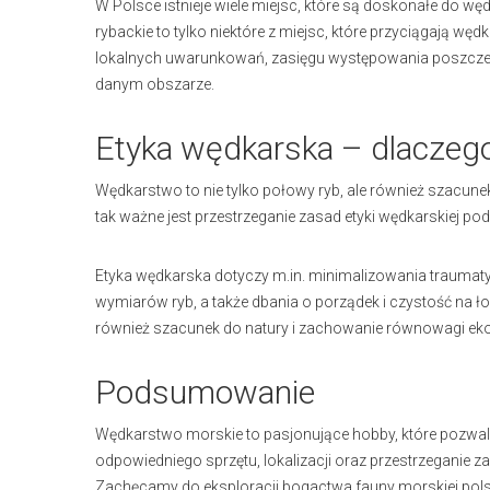
W Polsce istnieje wiele miejsc, które są doskonałe do wę
rybackie to tylko niektóre z miejsc, które przyciągają wę
lokalnych uwarunkowań, zasięgu występowania poszczeg
danym obszarze.
Etyka wędkarska – dlaczego
Wędkarstwo to nie tylko połowy ryb, ale również szacunek
tak ważne jest przestrzeganie zasad etyki wędkarskiej 
Etyka wędkarska dotyczy m.in. minimalizowania traumaty
wymiarów ryb, a także dbania o porządek i czystość na ło
również szacunek do natury i zachowanie równowagi e
Podsumowanie
Wędkarstwo morskie to pasjonujące hobby, które pozwala
odpowiedniego sprzętu, lokalizacji oraz przestrzeganie 
Zachęcamy do eksploracji bogactwa fauny morskiej po