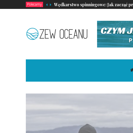
Wędkarstwo spinningowe: Jak zacząć prz
Polecamy