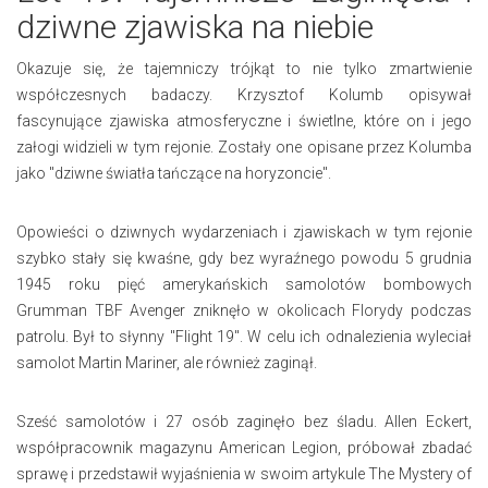
dziwne zjawiska na niebie
Okazuje się, że tajemniczy trójkąt to nie tylko zmartwienie
współczesnych badaczy. Krzysztof Kolumb opisywał
fascynujące zjawiska atmosferyczne i świetlne, które on i jego
załogi widzieli w tym rejonie. Zostały one opisane przez Kolumba
jako "dziwne światła tańczące na horyzoncie".
Opowieści o dziwnych wydarzeniach i zjawiskach w tym rejonie
szybko stały się kwaśne, gdy bez wyraźnego powodu 5 grudnia
1945 roku pięć amerykańskich samolotów bombowych
Grumman TBF Avenger zniknęło w okolicach Florydy podczas
patrolu. Był to słynny "Flight 19". W celu ich odnalezienia wyleciał
samolot Martin Mariner, ale również zaginął.
Sześć samolotów i 27 osób zaginęło bez śladu. Allen Eckert,
współpracownik magazynu American Legion, próbował zbadać
sprawę i przedstawił wyjaśnienia w swoim artykule The Mystery of