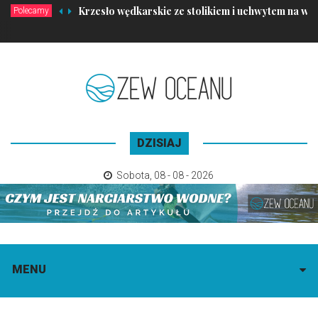
Krzesło wędkarskie ze stolikiem i uchwytem na wędk
Polecamy
DZISIAJ
Sobota
,
08 - 08 - 2026
MENU