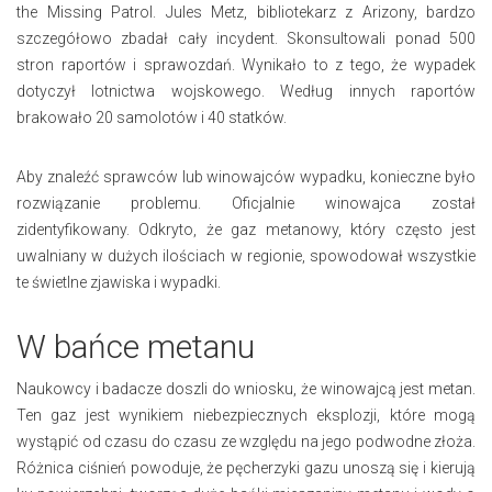
the Missing Patrol. Jules Metz, bibliotekarz z Arizony, bardzo
szczegółowo zbadał cały incydent. Skonsultowali ponad 500
stron raportów i sprawozdań. Wynikało to z tego, że wypadek
dotyczył lotnictwa wojskowego. Według innych raportów
brakowało 20 samolotów i 40 statków.
Aby znaleźć sprawców lub winowajców wypadku, konieczne było
rozwiązanie problemu. Oficjalnie winowajca został
zidentyfikowany. Odkryto, że gaz metanowy, który często jest
uwalniany w dużych ilościach w regionie, spowodował wszystkie
te świetlne zjawiska i wypadki.
W bańce metanu
Naukowcy i badacze doszli do wniosku, że winowajcą jest metan.
Ten gaz jest wynikiem niebezpiecznych eksplozji, które mogą
wystąpić od czasu do czasu ze względu na jego podwodne złoża.
Różnica ciśnień powoduje, że pęcherzyki gazu unoszą się i kierują