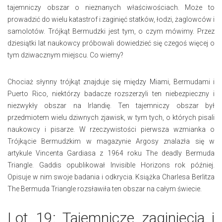
tajemniczy obszar o nieznanych właściwościach. Może to
prowadzić do wielu katastrof i zaginięć statków, łodzi, żaglowców i
samolotów. Trójkąt Bermudzki jest tym, o czym mówimy. Przez
dziesiątki lat naukowcy próbowali dowiedzieć się czegoś więcej o
tym dziwacznym miejscu. Co wiemy?
Chociaż słynny trójkąt znajduje się między Miami, Bermudami i
Puerto Rico, niektórzy badacze rozszerzyli ten niebezpieczny i
niezwykły obszar na Irlandię. Ten tajemniczy obszar był
przedmiotem wielu dziwnych zjawisk, w tym tych, o których pisali
naukowcy i pisarze. W rzeczywistości pierwsza wzmianka o
Trójkącie Bermudzkim w magazynie Argosy znalazła się w
artykule Vincenta Gardiasa z 1964 roku The deadly Bermuda
Triangle. Gaddis opublikował Invisible Horizons rok później.
Opisuje w nim swoje badania i odkrycia. Książka Charlesa Berlitza
The Bermuda Triangle rozsławiła ten obszar na całym świecie.
Lot 19: Tajemnicze zaginięcia i