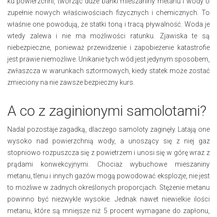
ku powierzchni, tworząc duże bańki mieszaniny metanu i wody o
zupełnie nowych właściwościach fizycznych i chemicznych. To
właśnie one powodują, że statki toną i tracą pływalność. Woda je
wtedy zalewa i nie ma możliwości ratunku. Zjawiska te są
niebezpieczne, ponieważ przewidzenie i zapobieżenie katastrofie
jest prawie niemożliwe. Unikanie tych wód jest jedynym sposobem,
zwłaszcza w warunkach sztormowych, kiedy statek może zostać
zmieciony na nie zawsze bezpieczny kurs.
A co z zaginionymi samolotami?
Nadal pozostaje zagadką, dlaczego samoloty zaginęły. Latają one
wysoko nad powierzchnią wody, a unoszący się z niej gaz
stopniowo rozpuszcza się z powietrzem i unosi się w górę wraz z
prądami konwekcyjnymi. Chociaż wybuchowe mieszaniny
metanu, tlenu i innych gazów mogą powodować eksplozje, nie jest
to możliwe w żadnych określonych proporcjach. Stężenie metanu
powinno być niezwykle wysokie. Jednak nawet niewielkie ilości
metanu, które są mniejsze niż 5 procent wymagane do zapłonu,