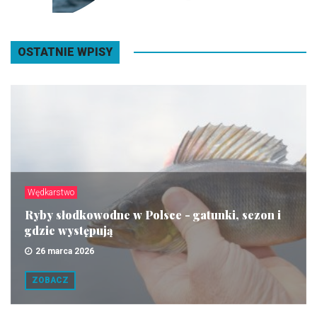
OSTATNIE WPISY
Wędkarstwo
Ryby słodkowodne w Polsce - gatunki, sezon i
gdzie występują
26 marca 2026
ZOBACZ