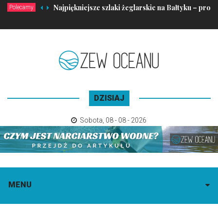
Najpiękniejsze szlaki żeglarskie na Bałtyku – propo
Polecamy
DZISIAJ
Sobota
,
08 - 08 - 2026
MENU