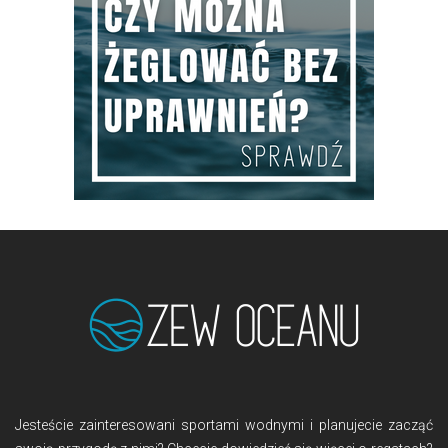
Jesteście zainteresowani sportami wodnymi i planujecie zacząć