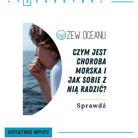
<
1
2
3
4
5
6
7
8
9
>
OSTATNIE WPISY