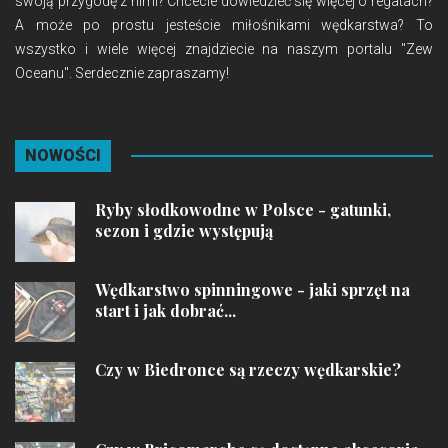
swoją przygodę z nimi? Chcecie dowiedzieć się więcej o regatach?
A może po prostu jesteście miłośnikami wędkarstwa? To
wszystko i wiele więcej znajdziecie na naszym portalu "Zew
Oceanu". Serdecznie zapraszamy!
NOWOŚCI
Ryby słodkowodne w Polsce - gatunki,
sezon i gdzie występują
Wędkarstwo spinningowe - jaki sprzęt na
start i jak dobrać...
Czy w Biedronce są rzeczy wędkarskie?