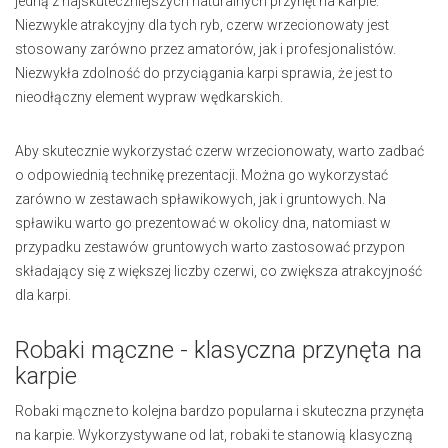
jedną z najskuteczniejszych naturalnych przynęt na karpie.
Niezwykle atrakcyjny dla tych ryb, czerw wrzecionowaty jest
stosowany zarówno przez amatorów, jak i profesjonalistów.
Niezwykła zdolność do przyciągania karpi sprawia, że jest to
nieodłączny element wypraw wędkarskich.
Aby skutecznie wykorzystać czerw wrzecionowaty, warto zadbać
o odpowiednią technikę prezentacji. Można go wykorzystać
zarówno w zestawach spławikowych, jak i gruntowych. Na
spławiku warto go prezentować w okolicy dna, natomiast w
przypadku zestawów gruntowych warto zastosować przypon
składający się z większej liczby czerwi, co zwiększa atrakcyjność
dla karpi.
Robaki mączne - klasyczna przynęta na
karpie
Robaki mączne to kolejna bardzo popularna i skuteczna przynęta
na karpie. Wykorzystywane od lat, robaki te stanowią klasyczną