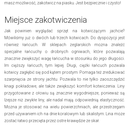
masz możliwość, zakotwicz na piasku. Jest bezpiecznie i czysto!
Miejsce zakotwiczenia
Jak powinien wyglądać sprzęt na kotwiczącym jachcie?
Mówiliśmy już o dwóch lub trzech kotwicach. Do dyspozycji jest
również łańcuch. W sklepach żeglarskich można znaleźć
specjalne łańcuchy o drobnych ogniwach, które pozwalają
znacznie zwiększyć wagę łańcucha w stosunku do jego długości.
Im cięższy łańcuch, tym lepiej. Długi, ciężki łańcuch pozwala
kotwicy zagłębić się pod kątem prostym. Pomaga też zredukować
szarpnięcia ze strony jachtu. Pozwala to nie tylko zaoszczędzić
knagi pokładowe, ale także zwiększyć komfort kotwiczenia. Liny
przygotowane z ołowiu są znacznie wygodniejsze, ponieważ są
lżejsze niż zwykłe liny, ale nadal mają odpowiednią elastyczność.
Można je stosować na wielu powierzchniach, ale przestrzegam
przed używaniem ich na dnie koralowym lub skalistym. Lina może
zostać łatwo przecięta przez ostre krawędzie ze skał.