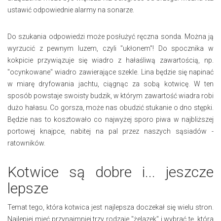
ustawić odpowiednie alarmy na sonarze.
Do szukania odpowiedzi może posłużyć ręczna sonda. Można ją
wyrzucić z pewnym luzem, czyli "ukłonem"! Do spocznika w
kokpicie przywiązuje się wiadro z hałaśliwą zawartością, np.
"ocynkowane" wiadro zawierające szekle. Lina będzie się napinać
w miarę dryfowania jachtu, ciągnąc za sobą kotwicę. W ten
sposób powstaje swoisty budzik, w którym zawartość wiadra robi
dużo hałasu. Co gorsza, może nas obudzić stukanie o dno stępki.
Będzie nas to kosztowało co najwyżej sporo piwa w najbliższej
portowej knajpce, nabitej na pal przez naszych sąsiadów -
ratowników.
Kotwice są dobre i... jeszcze
lepsze
Temat tego, która kotwica jest najlepsza doczekał się wielu stron.
Najlepiej mieć przynajmniej trzy rodzaje "żelazek" i wybrać tę, która