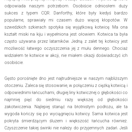
odpowiada naszym potrzebom. Osobiście odniosłem duży
sukces z typem CQR. Danforthy, które były kiedyś bardzo
popularne, sprawiały mi czasem dużo więcej kłopotów. W
szwedzkich szkierach spotyka się wyjątkową kotwicę. Ma ona
kształt miski na kiju i wypełniona jest ołowiem. Kotwica ta była
często używana przez latarników. Jedną z zalet tej kotwicy jest
możliwość łatwego oczyszczenia jej z mułu dennego. Chociaż
widziałem te kotwice w akcji, nie miałem okazji doświadczyć ich
osobiście.
Gęsto porośnięte dno jest najtrudniejsze w naszym najbliższym
otoczeniu. Zaleca się stosowanie, w połączeniu z ciężką kotwicą i
odpowiednimi łańcuchami, długiej liny kotwicznej o głębokości co
najmniej pięć do siedmiu razy większej od głębokości
zakotwiczenia. Najlepiej stanąć na błotnistym podłożu, ale ta
wygoda kończy się po wyciągnięciu kotwicy. Sama kotwica jest
pokryta śmierdzącym śluzem i większość łańcucha również.
Czyszczenie takiej świnki nie należy do przyjemnych zadań. Jeśli