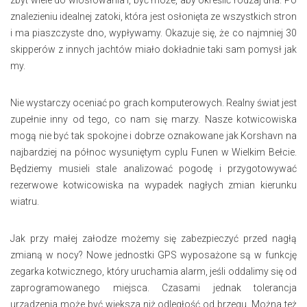
zbyt wiele do wiosłowania i, być może, aby określić rodzaj dna. Po
znalezieniu idealnej zatoki, która jest osłonięta ze wszystkich stron
i ma piaszczyste dno, wypływamy. Okazuje się, że co najmniej 30
skipperów z innych jachtów miało dokładnie taki sam pomysł jak
my.
Nie wystarczy oceniać po grach komputerowych. Realny świat jest
zupełnie inny od tego, co nam się marzy. Nasze kotwicowiska
mogą nie być tak spokojne i dobrze oznakowane jak Korshavn na
najbardziej na północ wysuniętym cyplu Funen w Wielkim Bełcie.
Będziemy musieli stale analizować pogodę i przygotowywać
rezerwowe kotwicowiska na wypadek nagłych zmian kierunku
wiatru.
Jak przy małej załodze możemy się zabezpieczyć przed nagłą
zmianą w nocy? Nowe jednostki GPS wyposażone są w funkcję
zegarka kotwicznego, który uruchamia alarm, jeśli oddalimy się od
zaprogramowanego miejsca. Czasami jednak tolerancja
urządzenia może być większa niż odległość od brzegu. Można też