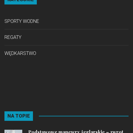
SPORTY WODNE
REGATY
WĘDKARSTWO
NA TOPIE
Podstawowe manewry żeglarskie – zwrot