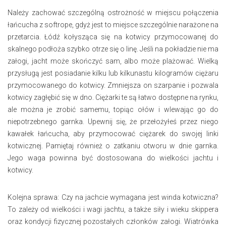
Należy zachować szczególną ostrożność w miejscu połączenia
łańcucha z softrope, gdyż jest to miejsce szczególnie narażone na
przetarcia. Łódź kołysząca się na kotwicy przymocowanej do
skalnego podłoża szybko otrze się o linę. Jeśli na pokładzie nie ma
załogi, jacht może skończyć sam, albo może plażować. Wielką
przysługą jest posiadanie kilku lub kilkunastu kilogramów ciężaru
przymocowanego do kotwicy. Zmniejsza on szarpanie i pozwala
kotwicy zagłębić się w dno. Ciężarki te są łatwo dostępne na rynku,
ale można je zrobić samemu, topiąc ołów i wlewając go do
niepotrzebnego garnka. Upewnij się, że przełożyłeś przez niego
kawałek łańcucha, aby przymocować ciężarek do swojej linki
kotwicznej. Pamiętaj również o zatkaniu otworu w dnie garnka.
Jego waga powinna być dostosowana do wielkości jachtu i
kotwicy.
Kolejna sprawa: Czy na jachcie wymagana jest winda kotwiczna?
To zależy od wielkości i wagi jachtu, a także siły i wieku skippera
oraz kondycji fizycznej pozostałych członków załogi. Wiatrówka