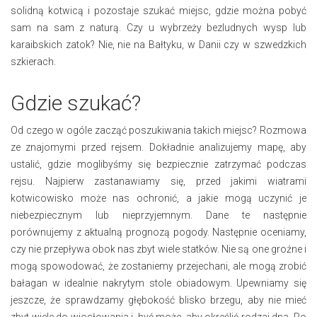
solidną kotwicą i pozostaje szukać miejsc, gdzie można pobyć
sam na sam z naturą. Czy u wybrzeży bezludnych wysp lub
karaibskich zatok? Nie, nie na Bałtyku, w Danii czy w szwedzkich
szkierach.
Gdzie szukać?
Od czego w ogóle zacząć poszukiwania takich miejsc? Rozmowa
ze znajomymi przed rejsem. Dokładnie analizujemy mapę, aby
ustalić, gdzie moglibyśmy się bezpiecznie zatrzymać podczas
rejsu. Najpierw zastanawiamy się, przed jakimi wiatrami
kotwicowisko może nas ochronić, a jakie mogą uczynić je
niebezpiecznym lub nieprzyjemnym. Dane te następnie
porównujemy z aktualną prognozą pogody. Następnie oceniamy,
czy nie przepływa obok nas zbyt wiele statków. Nie są one groźne i
mogą spowodować, że zostaniemy przejechani, ale mogą zrobić
bałagan w idealnie nakrytym stole obiadowym. Upewniamy się
jeszcze, że sprawdzamy głębokość blisko brzegu, aby nie mieć