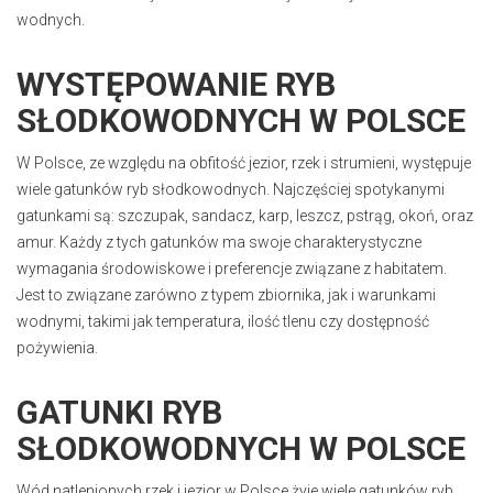
wodnych.
WYSTĘPOWANIE RYB
SŁODKOWODNYCH W POLSCE
W Polsce, ze względu na obfitość jezior, rzek i strumieni, występuje
wiele gatunków ryb słodkowodnych. Najczęściej spotykanymi
gatunkami są: szczupak, sandacz, karp, leszcz, pstrąg, okoń, oraz
amur. Każdy z tych gatunków ma swoje charakterystyczne
wymagania środowiskowe i preferencje związane z habitatem.
Jest to związane zarówno z typem zbiornika, jak i warunkami
wodnymi, takimi jak temperatura, ilość tlenu czy dostępność
pożywienia.
GATUNKI RYB
SŁODKOWODNYCH W POLSCE
Wód natlenionych rzek i jezior w Polsce żyje wiele gatunków ryb