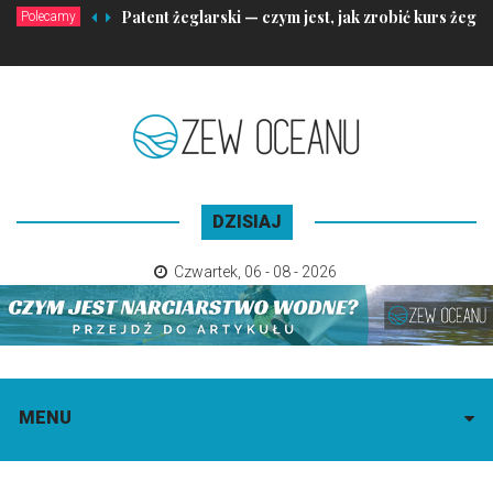
Patent żeglarski — czym jest, jak zrobić kurs żeglar
Polecamy
DZISIAJ
Czwartek
,
06 - 08 - 2026
MENU