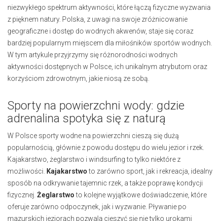
niezwykłego spektrum aktywności, które łączą fizyczne wyzwania
z pięknem natury. Polska, z uwagi na swoje zróżnicowanie
geograficzne i dostęp do wodnych akwenów, staje się coraz
bardziej popularnym miejscem dla miłośników sportów wodnych.
W tym artykule przyjrzymy się różnorodności wodnych
aktywności dostępnych w Polsce, ich unikalnym atrybutom oraz
korzyściom zdrowotnym, jakie niosą ze sobą.
Sporty na powierzchni wody: gdzie
adrenalina spotyka się z naturą
W Polsce sporty wodne na powierzchni cieszą się dużą
popularnością, głównie z powodu dostępu do wielu jezior i rzek.
Kajakarstwo, żeglarstwo i windsurfing to tylko niektóre z
możliwości.
Kajakarstwo
to zarówno sport, jak i rekreacja, idealny
sposób na odkrywanie tajemnic rzek, a także poprawę kondycji
fizycznej.
Żeglarstwo
to kolejne wyjątkowe doświadczenie, które
oferuje zarówno odpoczynek, jak i wyzwanie. Pływanie po
mazurskich jeziorach pozwala cieszyć się nie tylko urokami