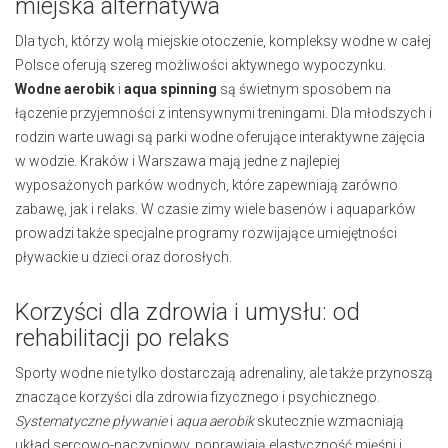
miejska alternatywa
Dla tych, którzy wolą miejskie otoczenie, kompleksy wodne w całej
Polsce oferują szereg możliwości aktywnego wypoczynku.
Wodne aerobik
i
aqua spinning
są świetnym sposobem na
łączenie przyjemności z intensywnymi treningami. Dla młodszych i
rodzin warte uwagi są parki wodne oferujące interaktywne zajęcia
w wodzie. Kraków i Warszawa mają jedne z najlepiej
wyposażonych parków wodnych, które zapewniają zarówno
zabawę, jak i relaks. W czasie zimy wiele basenów i aquaparków
prowadzi także specjalne programy rozwijające umiejętności
pływackie u dzieci oraz dorosłych.
Korzyści dla zdrowia i umysłu: od
rehabilitacji po relaks
Sporty wodne nie tylko dostarczają adrenaliny, ale także przynoszą
znaczące korzyści dla zdrowia fizycznego i psychicznego.
Systematyczne pływanie
i
aqua aerobik
skutecznie wzmacniają
układ sercowo-naczyniowy, poprawiają elastyczność mięśni i