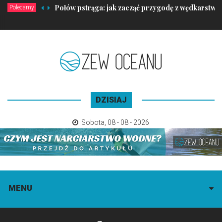
Połów pstrąga: jak zacząć przygodę z wędkarstw
Polecamy
DZISIAJ
Sobota
,
08 - 08 - 2026
MENU